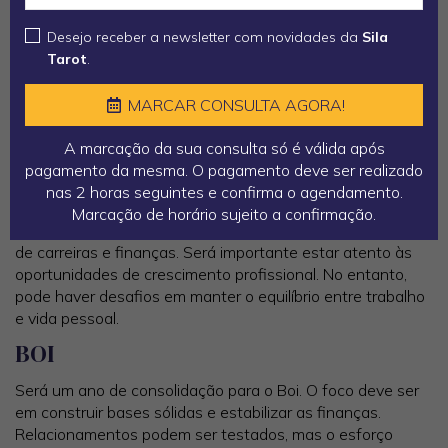
crescimento pessoal, a procura pela verdade e a resolução
de conflitos internos. A energia da Serpente traz um toque
Desejo receber a newsletter com novidades da
Sila
de profundidade, perspicácia e entendimento, favorecendo
Tarot
.
a reflexão e o desenvolvimento pessoal.
MARCAR CONSULTA AGORA!
Previsões por Signo do Horóscopo
Chinês para 2025
A marcação da sua consulta só é válida após
pagamento da mesma. O pagamento deve ser realizado
RATO
nas 2 horas seguintes e confirma o agendamento.
Marcação de horário sujeito a confirmação.
O Rato terá um ano próspero, especialmente em termos
de carreiras e finanças. Será importante estar atento às
oportunidades de crescimento profissional. No entanto,
pode haver desafios em manter o equilíbrio entre trabalho
e vida pessoal.
BOI
Será um ano de consolidação para o Boi. O foco deve ser
em construir bases sólidas e estabilizar as finanças.
Relacionamentos podem ser testados, mas o esforço