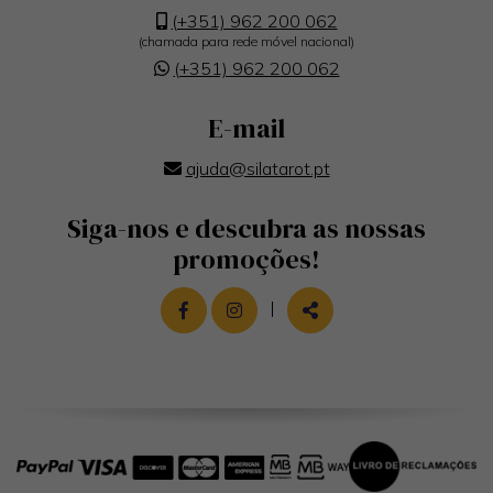
(+351) 962 200 062
(chamada para rede móvel nacional)
(+351) 962 200 062
E-mail
ajuda@silatarot.pt
Siga-nos e descubra as nossas
promoções!
LINK PARA A PÁGINA DE FACEBOOK
LINK PARA A PÁGINA DE INST
|
PARTILHAR