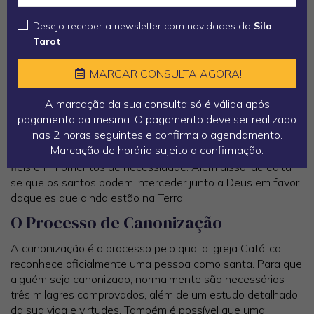
No catolicismo, os santos são pessoas que levaram uma
vida de extrema devoção, praticando atos de caridade e
Desejo receber a newsletter com novidades da
Sila
virtude, e que, após a sua morte, são reconhecidos pela
Tarot
.
Igreja como estando na presença de Deus. A santidade
não é exclusiva a poucos escolhidos, mas um chamado
MARCAR CONSULTA AGORA!
universal para todos os cristãos, conforme afirmou o Papa
Bento XVI: "A santidade é uma tarefa de todo o ser
A marcação da sua consulta só é válida após
humano".
pagamento da mesma. O pagamento deve ser realizado
nas 2 horas seguintes e confirma o agendamento.
Muitos santos são considerados padroeiros de causas
Marcação de horário sujeito a confirmação.
específicas, profissões ou regiões, sendo invocados pelos
fieis em momentos de necessidade. Além disso, acredita-
se que os santos podem interceder junto a Deus em favor
daqueles que ainda estão na Terra.
O Processo de Canonização
A canonização é o processo pelo qual a Igreja Católica
reconhece oficialmente uma pessoa como santa. Para que
alguém seja canonizado, normalmente são necessários
três milagres comprovados, além de um estudo detalhado
da sua vida e virtudes. Também é possível que uma