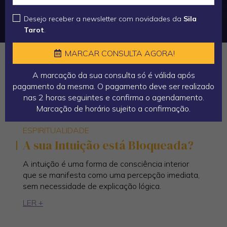
Desejo receber a newsletter com novidades da
Sila
Tarot
.
MARCAR CONSULTA AGORA!
A marcação da sua consulta só é válida após
pagamento da mesma. O pagamento deve ser realizado
nas 2 horas seguintes e confirma o agendamento.
Marcação de horário sujeito a confirmação.
ESPIRITUALIDADE
A sua Intuição está Bloqueada?
A intuição é uma forma de consciência interior
que se manifesta como uma percepção imediata,
sem necessidade de explicação lógica.
LER +