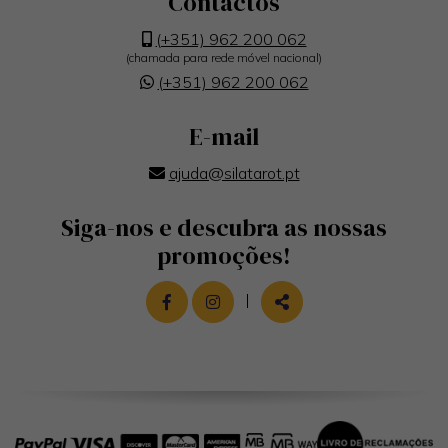
Contactos
(+351) 962 200 062
(chamada para rede móvel nacional)
(+351) 962 200 062
E-mail
ajuda@silatarot.pt
Siga-nos e descubra as nossas
promoções!
LINK PARA A PÁGINA DE FACEBOOK
LINK PARA A PÁGINA DE INST
|
PARTILHAR