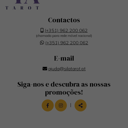
Contactos
(+351) 962 200 062
(chamada para rede móvel nacional)
(+351) 962 200 062
E-mail
ajuda@silatarot.pt
Siga-nos e descubra as nossas
promoções!
LINK PARA A PÁGINA DE FACEBOOK
LINK PARA A PÁGINA DE INST
|
PARTILHAR