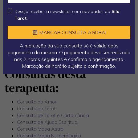
que estão sempre presentes comigo, mas contudo uma
Desejo receber a newsletter com novidades da
Sila
grande capacidade de avaliar e de ajudar, e uma intuição
Tarot
.
bastante elevada.
Realizo consultas com a leitura de cartas de tarot e de
MARCAR CONSULTA AGORA!
cartomância (consulta aos dois baralhos na mesma
consulta).
A marcação da sua consulta só é válida após
pagamento da mesma. O pagamento deve ser realizado
Disponibilizo aconselhamento sentimental, financeiro,
nas 2 horas seguintes e confirma o agendamento.
profissional, de saúde e espiritual.
Marcação de horário sujeito a confirmação.
Consultas desta
terapeuta:
Consulta do Amor
Consulta de Tarot
Consulta de Tarot e Cartomância
Consulta de Ajuda Espiritual
Consulta Mapa Astral
Consulta Mapa Numerológico