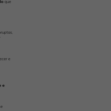
lo
que
ruptas,
r
ecer e
e e
se