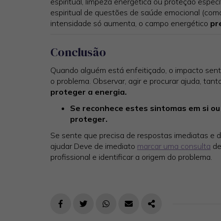
espiritual, limpeza energética ou proteção especí
espiritual de questões de saúde emocional (com
intensidade só aumenta, o campo energético
pr
Conclusão
Quando alguém está enfeitiçado, o impacto sente
o problema. Observar, agir e procurar ajuda, tant
proteger a energia.
Se reconhece estes sintomas em si ou
proteger.
Se sente que precisa de respostas imediatas e 
ajudar Deve de imediato
marcar uma consulta
d
profissional e identificar a origem do problema.
FACEBOOK
TWITTER
WHATSAPP
E-MAIL
PARTILHAR