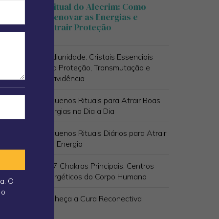
Ritual do Alecrim: Como
 São
Renovar as Energias e
Atrair Proteção
Mediunidade: Cristais Essenciais
para Proteção, Transmutação e
Clarividência
Pequenos Rituais para Atrair Boas
Energias no Dia a Dia
Pequenos Rituais Diários para Atrair
Boa Energia
Os 7 Chakras Principais: Centros
Energéticos do Corpo Humano
a. O
 o
Conheça a Cura Reconectiva