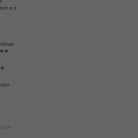
a
etem e a
rolonga
io e
ra
para
LTAR