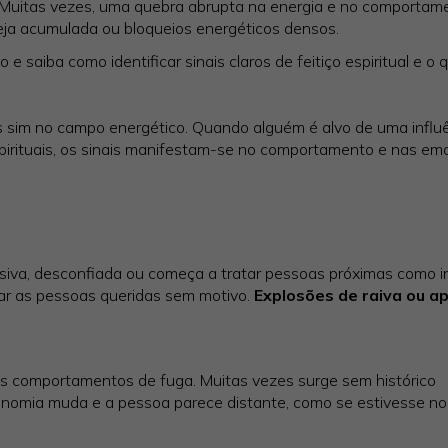
. Muitas vezes, uma quebra abrupta na energia e no comportam
inveja acumulada ou bloqueios energéticos densos.
e saiba como identificar sinais claros de feitiço espiritual e o 
as sim no campo energético. Quando alguém é alvo de uma influ
spirituais, os sinais manifestam-se no comportamento e nas e
siva, desconfiada ou começa a tratar pessoas próximas como i
tar as pessoas queridas sem motivo.
Explosões de raiva ou ap
s comportamentos de fuga. Muitas vezes surge sem histórico
sionomia muda e a pessoa parece distante, como se estivesse no