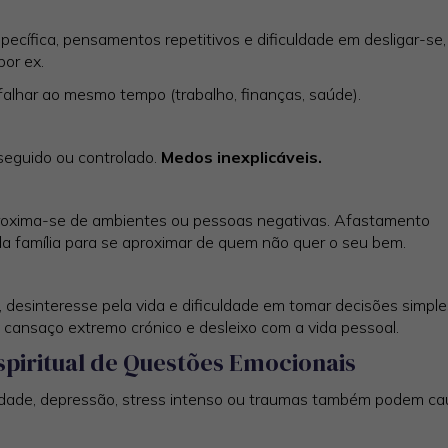
ecífica, pensamentos repetitivos e dificuldade em desligar-se,
por ex.
falhar ao mesmo tempo (trabalho, finanças, saúde).
rseguido ou controlado.
Medos inexplicáveis.
roxima-se de ambientes ou pessoas negativas. Afastamento
da família para se aproximar de quem não quer o seu bem.
, desinteresse pela vida e dificuldade em tomar decisões simpl
ão, cansaço extremo crónico e desleixo com a vida pessoal.
Espiritual de Questões Emocionais
iedade, depressão, stress intenso ou traumas também podem ca