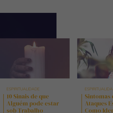
ESPIRITUALIDADE
ESPIRITUALID
10 Sinais de que
Sintomas 
Alguém pode estar
Ataques Es
sob Trabalho
Como Ident