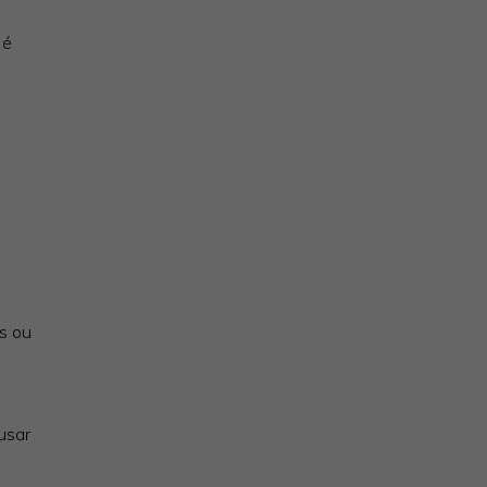
 é
es ou
usar