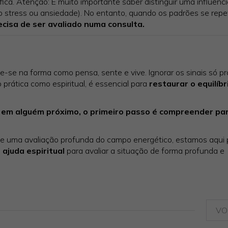
fica. Atenção: É muito importante saber distinguir uma influênci
o stress ou ansiedade). No entanto, quando os padrões se rep
ecisa de ser avaliado numa consulta.
-se na forma como pensa, sente e vive. Ignorar os sinais só p
o prática como espiritual, é essencial para
restaurar o equilíbr
 em alguém próximo, o primeiro passo é compreender pa
de uma avaliação profunda do campo energético, estamos aqui 
e
ajuda espiritual
para avaliar a situação de forma profunda e
VO