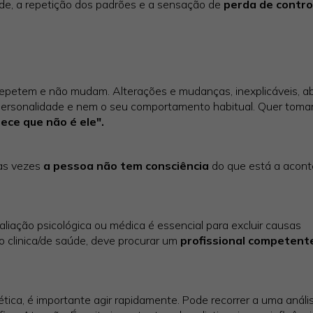
dade, a repetição dos padrões e a sensação de
perda de contro
epetem e não mudam. Alterações e mudanças, inexplicáveis, ab
 personalidade e nem o seu comportamento habitual. Quer toma
ece que não é ele".
das vezes
a pessoa não tem consciência
do que está a acont
aliação psicológica ou médica é essencial para excluir causas
ão clinica/de saúde, deve procurar um
profissional competent
tica, é importante agir rapidamente. Pode recorrer a uma análi