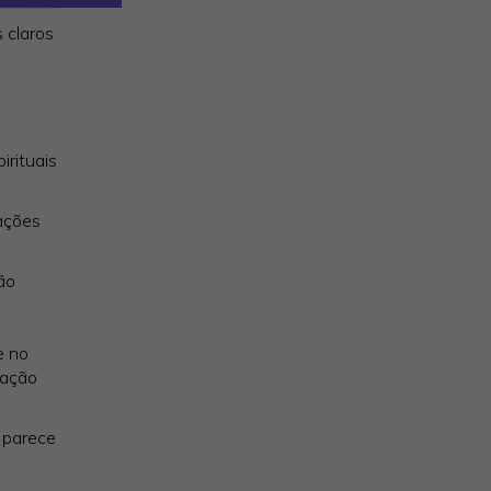
 claros
irituais
ações
ão
e no
cação
 parece