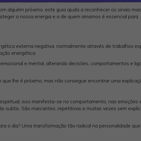
m alguém próximo, este guia ajuda a reconhecer os sinais mais
 Proteger a nossa energia e a de quem amamos é essencial para
ergética externa negativa, normalmente através de trabalhos esp
lação energética.
 emocional e mental, alterando decisões, comportamentos e lig
 que lhe é próximo, mas não consegue encontrar uma explicaç
 espiritual, isso manifesta-se no comportamento, nas emoções 
 subtis. São marcantes, repetitivas e muitas vezes sem expli
ra o dia? Uma transformação tão radical na personalidade que