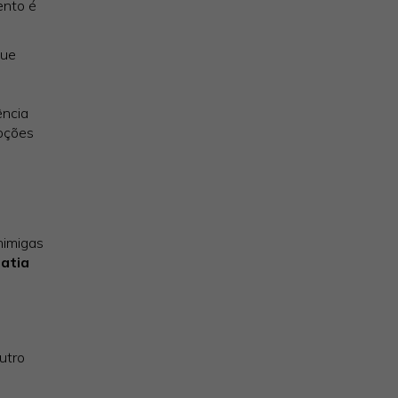
ento é
que
ência
moções
nimigas
atia
utro