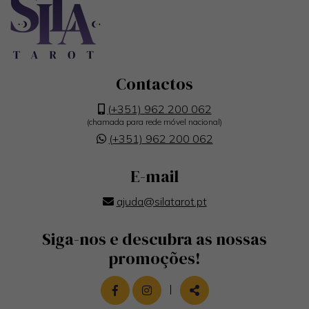
Contactos
(+351) 962 200 062
(chamada para rede móvel nacional)
(+351) 962 200 062
E-mail
ajuda@silatarot.pt
Siga-nos e descubra as nossas
promoções!
LINK PARA A PÁGINA DE FACEBOOK
LINK PARA A PÁGINA DE INST
|
PARTILHAR