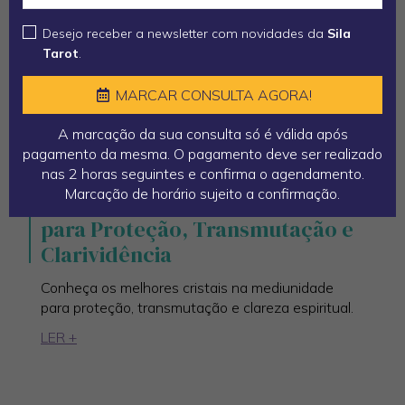
Desejo receber a newsletter com novidades da
Sila
Tarot
.
MARCAR CONSULTA AGORA!
A marcação da sua consulta só é válida após
pagamento da mesma. O pagamento deve ser realizado
nas 2 horas seguintes e confirma o agendamento.
Marcação de horário sujeito a confirmação.
Mediunidade: Cristais Essenciais
para Proteção, Transmutação e
Clarividência
Conheça os melhores cristais na mediunidade
para proteção, transmutação e clareza espiritual.
LER +