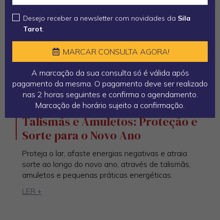
Desejo receber a newsletter com novidades da
Sila
Tarot
.
MARCAR CONSULTA AGORA!
A marcação da sua consulta só é válida após
pagamento da mesma. O pagamento deve ser realizado
nas 2 horas seguintes e confirma o agendamento.
Marcação de horário sujeito a confirmação.
Talismãs e Amuletos: Proteção e
Sorte para o Novo Ano
Proteja o lar, afaste energias negativas e atraia
sorte ao longo do novo ano, através de talismãs,
amuletos e pequenas práticas energéticas.
LER +