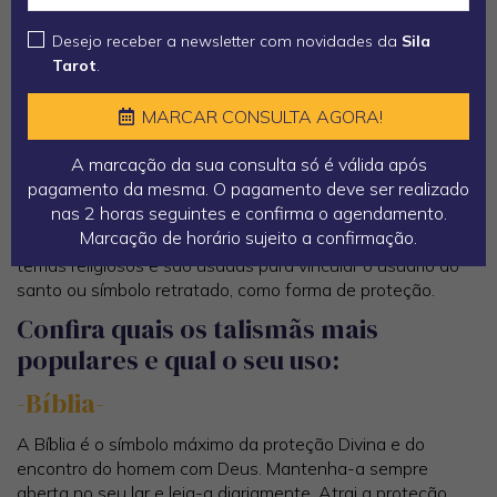
Amuletos ou Talismãs, são objetos consagrados através
Desejo receber a newsletter com novidades da
Sila
da magia que devem ser usados junto ao corpo, como
Tarot
.
anéis, correntes e medalhas, por exemplo.
Têm uma força mágica de proteção para quem os usa, e o
MARCAR CONSULTA AGORA!
seu significado e poder místico estão ligados com a sua
forma e a simbologia. Por exemplo, uma medalha de chapa
A marcação da sua consulta só é válida após
metálica, geralmente redonda, com símbolos gravados, que
pagamento da mesma. O pagamento deve ser realizado
é pendurada numa corrente ao redor do pescoço.
nas 2 horas seguintes e confirma o agendamento.
Marcação de horário sujeito a confirmação.
Normalmente, as medalhas ou medalhões representam
temas religiosos e são usadas para vincular o usuário ao
santo ou símbolo retratado, como forma de proteção.
Confira quais os talismãs mais
populares e qual o seu uso:
-Bíblia-
A Bíblia é o símbolo máximo da proteção Divina e do
encontro do homem com Deus. Mantenha-a sempre
aberta no seu lar e leia-a diariamente. Atrai a proteção