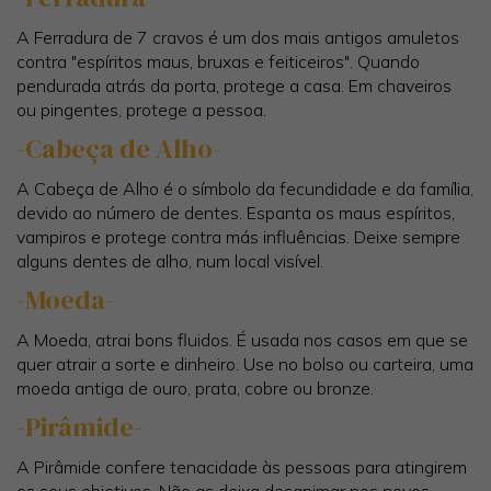
A Ferradura de 7 cravos é um dos mais antigos amuletos
contra "espíritos maus, bruxas e feiticeiros". Quando
pendurada atrás da porta, protege a casa. Em chaveiros
ou pingentes, protege a pessoa.
-Cabeça de Alho-
A Cabeça de Alho é o símbolo da fecundidade e da família,
devido ao número de dentes. Espanta os maus espíritos,
vampiros e protege contra más influências. Deixe sempre
alguns dentes de alho, num local visível.
-Moeda-
A Moeda, atrai bons fluidos. É usada nos casos em que se
quer atrair a sorte e dinheiro. Use no bolso ou carteira, uma
moeda antiga de ouro, prata, cobre ou bronze.
-Pirâmide-
A Pirâmide confere tenacidade às pessoas para atingirem
os seus objetivos. Não as deixa desanimar nos novos