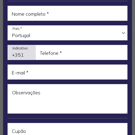
cabeça.
Nome completo *
País *
Indicativo
Telefone *
E-mail *
Observações
É provável que a vontade de revistar bolsos, o telemóvel,
procurar marcas de batom em colarinhos ou cheiro de
perfumes diferentes nas roupas comece a aparecer, mas
nem sempre é preciso ir tão longe para obter indícios de
uma traição.
Cupão