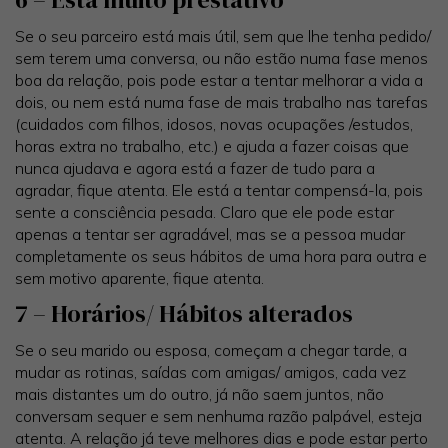
Se o seu parceiro está mais útil, sem que lhe tenha pedido/
sem terem uma conversa, ou não estão numa fase menos
boa da relação, pois pode estar a tentar melhorar a vida a
dois, ou nem está numa fase de mais trabalho nas tarefas
(cuidados com filhos, idosos, novas ocupações /estudos,
horas extra no trabalho, etc.) e ajuda a fazer coisas que
nunca ajudava e agora está a fazer de tudo para a
agradar, fique atenta. Ele está a tentar compensá-la, pois
sente a consciência pesada. Claro que ele pode estar
apenas a tentar ser agradável, mas se a pessoa mudar
completamente os seus hábitos de uma hora para outra e
sem motivo aparente, fique atenta.
7 – Horários/ Hábitos alterados
Se o seu marido ou esposa, começam a chegar tarde, a
mudar as rotinas, saídas com amigas/ amigos, cada vez
mais distantes um do outro, já não saem juntos, não
conversam sequer e sem nenhuma razão palpável, esteja
atenta. A relação já teve melhores dias e pode estar perto