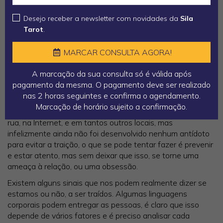
Quando alguém comprometido encontra uma segunda
pessoa, existe um conflito interno e os sentimentos de
Desejo receber a newsletter com novidades da
Sila
culpa acabam por aparecer, sendo assim, mudanças de
Tarot
.
comportamento e mesmo na personalidade, são os
primeiros sinais de que uma relação não está harmoniosa
MARCAR CONSULTA AGORA!
e que a possibilidade de logo haver uma traição é muito
grande.
A marcação da sua consulta só é válida após
pagamento da mesma. O pagamento deve ser realizado
Existe uma verdadeira batalha e real em prol de 'segurar' o
nas 2 horas seguintes e confirma o agendamento.
nosso companheiro. Tanto o homem como a mulher
Marcação de horário sujeito a confirmação.
recebem “convites” no seu dia-a-dia, no seu trabalho, na
rua, na Internet, e em tantos outros locais, mas
infelizmente ainda não foi desenvolvido nenhum antídoto
para evitar a traição, o que se pode tentar fazer é prevenir
e estar atento, mas sem deixar que isso, se torne uma
ameaça à relação, ou uma obsessão.
Existem alguns sinais que nos podem realmente dizer se
estamos ou não, a ser traídos. Algumas linguagens
corporais podem entregar as pessoas, é claro que isso
depende de vários fatores e é preciso analisar cada