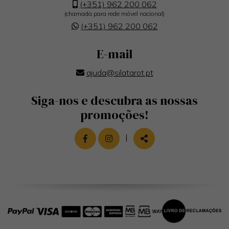
(+351) 962 200 062
(chamada para rede móvel nacional)
(+351) 962 200 062
E-mail
ajuda@silatarot.pt
Siga-nos e descubra as nossas
promoções!
LINK PARA A PÁGINA DE FACEBOOK
LINK PARA A PÁGINA DE INST
|
PARTILHAR