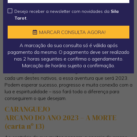
os afetos, os sentimentos são o campo de ação por
excelência desta personalidade. A abstração do bem
Desejo receber a newsletter com novidades da
Sila
material ressalta neste Elemento. Os signos de Água são,
Tarot
.
essencialmente, guiados pelos sentimentos e pela
intuição. Precisam de sentir as coisas na sua totalidade e
MARCAR CONSULTA AGORA!
apresentam uma resposta aos estímulos, sobretudo,
emocional.
A marcação da sua consulta só é válida após
pagamento da mesma. O pagamento deve ser realizado
CARANGUEJO, ESCORPIÃO E PEIXES
nas 2 horas seguintes e confirma o agendamento.
Os nativos do signo de água irão sentir profundamente
Marcação de horário sujeito a confirmação.
cada mudança na sua vida. As águas do destino irão levar
cada um destes nativos, a essa aventura que será 2023.
Podem esperar sucesso, progresso e muita conexão com a
lua e espiritualidade – isso fará toda a diferença para
conseguirem o que desejam.
CARANGUEJO
ARCANO DO ANO 2023 – A MORTE
(carta nº 13)