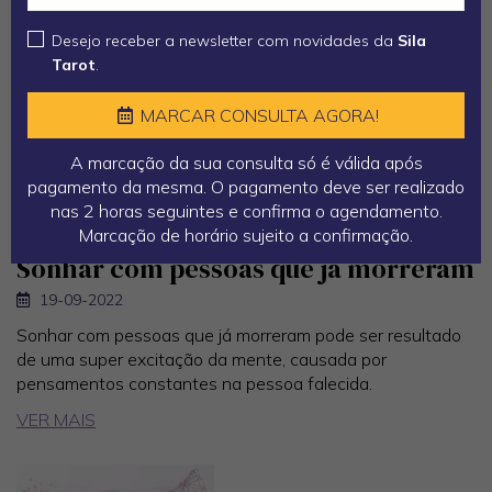
Que Existe”.
Desejo receber a newsletter com novidades da
Sila
VER MAIS
Tarot
.
MARCAR CONSULTA AGORA!
A marcação da sua consulta só é válida após
pagamento da mesma. O pagamento deve ser realizado
nas 2 horas seguintes e confirma o agendamento.
Marcação de horário sujeito a confirmação.
Sonhar com pessoas que já morreram
19-09-2022
Sonhar com pessoas que já morreram pode ser resultado
de uma super excitação da mente, causada por
pensamentos constantes na pessoa falecida.
VER MAIS