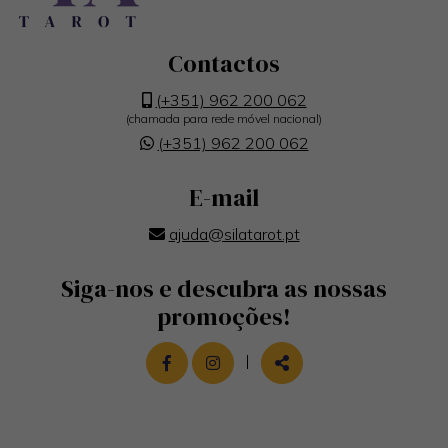
Contactos
(+351) 962 200 062
(chamada para rede móvel nacional)
(+351) 962 200 062
E-mail
ajuda@silatarot.pt
Siga-nos e descubra as nossas
promoções!
LINK PARA A PÁGINA DE FACEBOOK
LINK PARA A PÁGINA DE INST
|
PARTILHAR