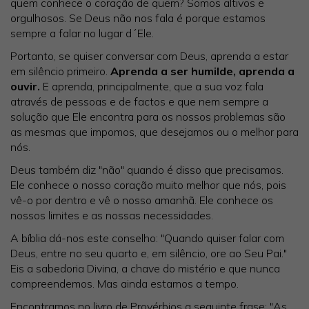
quem conhece o coração de quem? Somos altivos e
orgulhosos. Se Deus não nos fala é porque estamos
sempre a falar no lugar d´Ele.
Portanto, se quiser conversar com Deus, aprenda a estar
em silêncio primeiro.
Aprenda a ser humilde, aprenda a
ouvir.
E aprenda, principalmente, que a sua voz fala
através de pessoas e de factos e que nem sempre a
solução que Ele encontra para os nossos problemas são
as mesmas que impomos, que desejamos ou o melhor para
nós.
Deus também diz "não" quando é disso que precisamos.
Ele conhece o nosso coração muito melhor que nós, pois
vê-o por dentro e vê o nosso amanhã. Ele conhece os
nossos limites e as nossas necessidades.
A bíblia dá-nos este conselho: "Quando quiser falar com
Deus, entre no seu quarto e, em silêncio, ore ao Seu Pai."
Eis a sabedoria Divina, a chave do mistério e que nunca
compreendemos. Mas ainda estamos a tempo.
Encontramos no livro de Provérbios a seguinte frase: "As