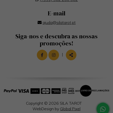
E-mail
ajuda@silatarot.pt
Siga-nos e descubra as nossas
promoções!
LINK PARA A PÁGINA DE FACEBOOK
LINK PARA A PÁGINA DE INST
|
PARTILHAR
Copyright © 2026
SILA TAROT
WebDesign by
Global Pixel