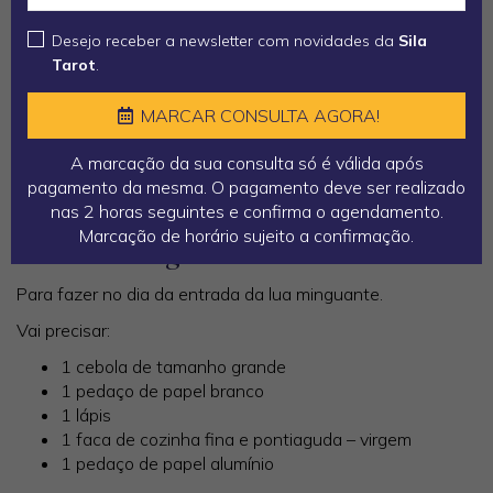
tradições como um meio de reforçar o escudo espiritual de
uma pessoa e desviar as energias prejudiciais lançadas por
Desejo receber a newsletter com novidades da
Sila
aqueles que desejam prejudicá-la.
Tarot
.
Lembre-se que a energia do amor e do perdão
MARCAR CONSULTA AGORA!
funcionam melhor do que qualquer magia contra um
adversário.
A marcação da sua consulta só é válida após
pagamento da mesma. O pagamento deve ser realizado
nas 2 horas seguintes e confirma o agendamento.
Experimente a Simpatia de Proteção
Marcação de horário sujeito a confirmação.
Contra Inimigos
Para fazer no dia da entrada da lua minguante.
Vai precisar:
1 cebola de tamanho grande
1 pedaço de papel branco
1 lápis
1 faca de cozinha fina e pontiaguda – virgem
1 pedaço de papel alumínio