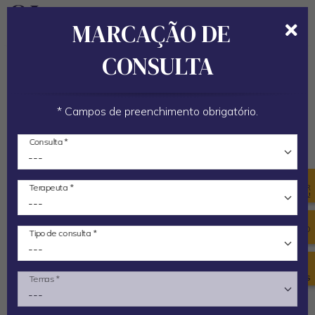
LINK PARA A PÁGIN
LINK PARA A
MARCAÇÃO DE
Alternar
Alt
formulário
de
CONSULTA
de
na
Início
Artigos
Terapias
pesquisa
Aprenda a desenvolver a sua Intuição
* Campos de preenchimento obrigatório.
Consulta *
TERAPIAS
Aprenda a desenvolver a
Terapeuta *
AGENDAR
CONSULTA!
sua Intuição
CONSELHO
Tipo de consulta *
DO DIA
A intuição é um processo mental, pelo
qual se chega a uma conclusão sobre
VER
Temas *
TESTEMUNHOS
algo, sem que haja um raciocínio